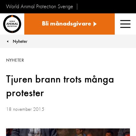
World Animal Protection Sverige
Sverige
Bli månadsgivare
Men
Nyheter
You are here:
NYHETER
Tjuren brann trots många
protester
18 november 2015