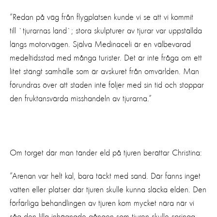
”Redan på väg från flygplatsen kunde vi se att vi kommit
till `tjurarnas land`; stora skulpturer av tjurar var uppställda
längs motorvägen. Själva Medinaceli är en välbevarad
medeltidsstad med många turister. Det är inte fråga om ett
litet stängt samhälle som är avskuret från omvärlden. Man
förundras över att staden inte följer med sin tid och stoppar
den fruktansvärda misshandeln av tjurarna.”
Om torget där man tänder eld på tjuren berättar Christina:
”Arenan var helt kal, bara täckt med sand. Där fanns inget
vatten eller platser där tjuren skulle kunna släcka elden. Den
förfärliga behandlingen av tjuren kom mycket nära när vi
såg den lilla inhägnade gången som tjuren skulle springa