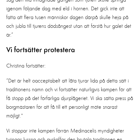
igenom följande dag med eld i hornen. Det gick inte att
fatta att flera tusen människor dagen därpå skulle heja på
och jubla till tjurens dödsångest utan att förstå hur galet det
är.”
Vi fortsätter protestera
Christina fortsätter:
”Det är helt oacceptabelt att låta tjurar lida på detta sätt i
traditionens namn och vi fortsätter naturligvis kampen för att
få stopp på det förfärliga djurplågeriet. Vi ska sätta press på
borgmästaren för att få till ett personligt möte snarast
möjligt."
Vi stoppar inte kampen förrän Medinacelis myndigheter
tviingas lyssna och avskaffar den brutala traditionen en