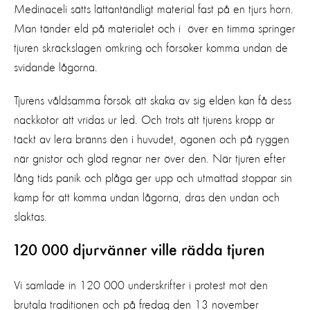
Medinaceli sätts lättantändligt material fast på en tjurs horn.
Man tänder eld på materialet och i över en timma springer
tjuren skräckslagen omkring och försöker komma undan de
svidande lågorna.
Tjurens våldsamma försök att skaka av sig elden kan få dess
nackkotor att vridas ur led. Och trots att tjurens kropp är
täckt av lera bränns den i huvudet, ögonen och på ryggen
när gnistor och glöd regnar ner över den. När tjuren efter
lång tids panik och plåga ger upp och utmattad stoppar sin
kamp för att komma undan lågorna, dras den undan och
slaktas.
120 000 djurvänner ville rädda tjuren
Vi samlade in 120 000 underskrifter i protest mot den
brutala traditionen och på fredag den 13 november