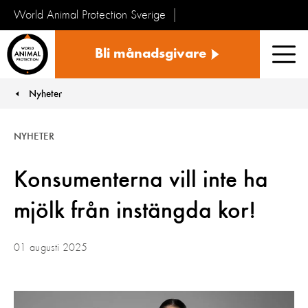
World Animal Protection Sverige
Sverige
Bli månadsgivare
Men
Nyheter
You are here:
NYHETER
Konsumenterna vill inte ha
mjölk från instängda kor!
01 augusti 2025