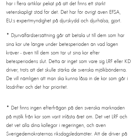
har i flera artiklar pekat på att det finns ett starkt
vetenskapligt stöd för det. Det har för övrigt även EFSA,
EU:s expertmyndighet på djurskydd och djurhälsa, gjort.
Djurvälfärdsersättning går att betala ut till dem som har
*
sina kor ute längre under betesperioden än vad lagen
kräver - även till dem som tar ut sina kor efter
betesperiodens slut. Detta är inget som vare sig LRF eller KD
driver, trots att det skulle stärka de svenska mjölkbönderna.
De vill nämligen att man ska kunna låsa in de kor som går i
lösdrifter och det har prioritet.
Det finns ingen efterfrågan på den svenska marknaden
*
på mjölk från kor som varit inlåsta året om. Det vet LRF och
det vet alla dina kollegor i regeringen, och även
Sverigedemokraternas riksdagsledamöter. Att de driver på