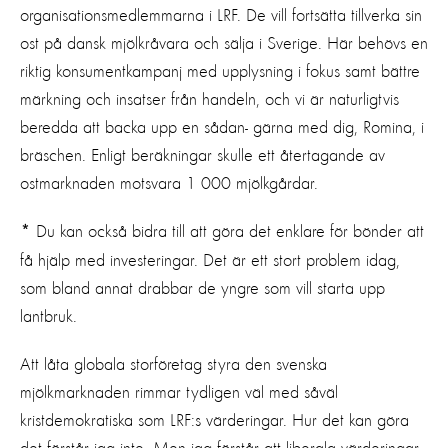
organisationsmedlemmarna i LRF. De vill fortsätta tillverka sin
ost på dansk mjölkråvara och sälja i Sverige. Här behövs en
riktig konsumentkampanj med upplysning i fokus samt bättre
märkning och insatser från handeln, och vi är naturligtvis
beredda att backa upp en sådan- gärna med dig, Romina, i
bräschen. Enligt beräkningar skulle ett återtagande av
ostmarknaden motsvara 1 000 mjölkgårdar.
Du kan också bidra till att göra det enklare för bönder att
*
få hjälp med investeringar. Det är ett stort problem idag,
som bland annat drabbar de yngre som vill starta upp
lantbruk.
Att låta globala storföretag styra den svenska
mjölkmarknaden rimmar tydligen väl med såväl
kristdemokratiska som LRF:s värderingar. Hur det kan göra