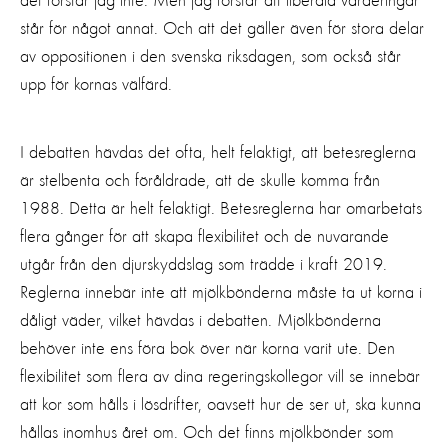
det förstår jag inte. Men jag förstår att liberala värderingar
står för något annat. Och att det gäller även för stora delar
av oppositionen i den svenska riksdagen, som också står
upp för kornas välfärd.
I debatten hävdas det ofta, helt felaktigt, att betesreglerna
är stelbenta och föråldrade, att de skulle komma från
1988. Detta är helt felaktigt. Betesreglerna har omarbetats
flera gånger för att skapa flexibilitet och de nuvarande
utgår från den djurskyddslag som trädde i kraft 2019.
Reglerna innebär inte att mjölkbönderna måste ta ut korna i
dåligt väder, vilket hävdas i debatten. Mjölkbönderna
behöver inte ens föra bok över när korna varit ute. Den
flexibilitet som flera av dina regeringskollegor vill se innebär
att kor som hålls i lösdrifter, oavsett hur de ser ut, ska kunna
hållas inomhus året om. Och det finns mjölkbönder som