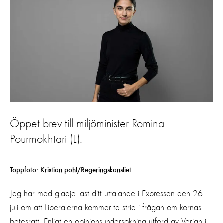
Öppet brev till miljöminister Romina
Pourmokhtari (L).
Toppfoto: Kristian pohl/Regeringskansliet
Jag har med glädje läst ditt uttalande i Expressen den 26
juli om att Liberalerna kommer ta strid i frågan om kornas
betesrätt. Enligt en opinionsundersökning utförd av Verian i