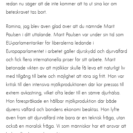
redan nu säger att de inte kommer att ta ut sina kor om
beteskravet tas bort.
Romina, jag blev även glad över att du nämnde Marit
Paulsen i ditt uttalande. Marit Paulsen var under sin tid som
EU-parlamentariker för liberalerna ledande i
Europaparlamentet i arbetet gäller djurskydd och djurvälfärd
och fick flera internationella priser för sitt arbete. Marit
betonade vikten av att mjölkkor skulle få leva ett naturligt liv
med tillgång till bete och möjlighet att röra sig fritt. Hon var
kritisk till den intensiva mjölkproduktionen där kor pressas till
extrem avkastning, vilket ofta leder till en sämre djurhälsa.
Hon förespråkade en hållbar mjölkproduktion där både
djurens välfärd och bondens ekonomi beaktas. Hon lyfte
även fram att djurvälfärd inte bara är en teknisk fråga, utan
också en moralisk fråga. Vi som människor har ett ansvar att