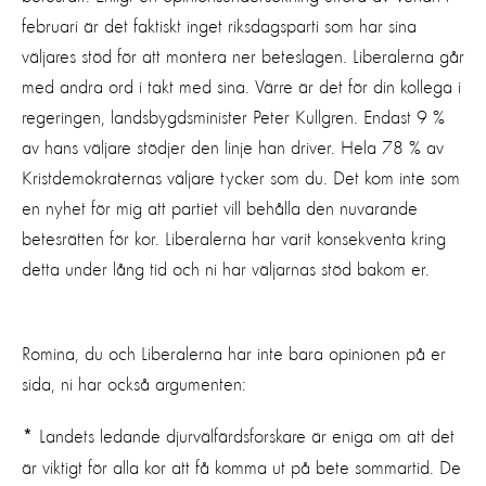
februari är det faktiskt inget riksdagsparti som har sina
väljares stöd för att montera ner beteslagen. Liberalerna går
med andra ord i takt med sina. Värre är det för din kollega i
regeringen, landsbygdsminister Peter Kullgren. Endast 9 %
av hans väljare stödjer den linje han driver. Hela 78 % av
Kristdemokraternas väljare tycker som du. Det kom inte som
en nyhet för mig att partiet vill behålla den nuvarande
betesrätten för kor. Liberalerna har varit konsekventa kring
detta under lång tid och ni har väljarnas stöd bakom er.
Romina, du och Liberalerna har inte bara opinionen på er
sida, ni har också argumenten:
Landets ledande djurvälfärdsforskare är eniga om att det
*
är viktigt för alla kor att få komma ut på bete sommartid. De