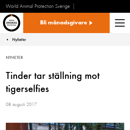
World Animal Protection Sverige
Sverige
Bli månadsgivare
Men
Nyheter
You are here:
NYHETER
Tinder tar ställning mot
tigerselfies
08 augusti 2017