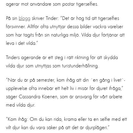
agerar mot användare som postar tigerselfies.
På sin
blogg
skriver Tinder: “Det är hög tid att tigerselfies
försvinner. Alltför ofta utnyttjar dessa bilder vackra varelser
som har tagits från sin naturliga miljö. Vilda djur förtjänar att
leva i det vilda.”
Tinders agerande är ett steg i rätt riktning för att skydda
vilda djur som utnyttjas som turistunderhållning.
“När du är på semester, kom ihåg att din ´en gång i livet`-
upplevelse ofta innebär ett helt liv i misär för djuret ifråga,”
säger Cassandra Koenen, som är ansvarig för vårt arbete
med vilda djur.
“Kom ihåg: Om du kan rida, krama eller ta en selfie med ett
vilt djur kan du vara säker på att det är djurplågeri.”