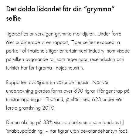
Det dolda lidandet för din “grymma”
selfie
Tigerselfies är verkligen grymma mot djuren. Under förra
året publicerade vi en rapport, ‘Tiger selfies exposed: a
portrait of Thailand’s tiger entertainment industry’ som visade
på vilken avgörande roll som regeringar, reseindustrin och
turister har för tigrarna i nöjesindustrin.
Rapporten avslöjade en växande industri. När vår
undersökning gjordes fanns över 830 tigrar i fångenskap på
turistanläggningar i Thailand, jämfört med 623 under vår
första granskning 2010.
Denna ökning på 33% visar en bekymmersam tendens till
‘snabbuppfödning’ – när tigrar utan bevarandehänsyn föds