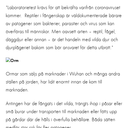
"Laboratorietest krävs för att bekräfta varifrån coronaviruset
kommer. Reptiler i fångenskap är väldokumenterade bärare
av patogener som bakterier, parasiter och virus som kan
överföras till människor. Men oavsett arten – reptil, fågel,
däggdjur eller annan – är det handeln med vilda djur och
djurplågeriet bakom som bör ansvaret för detta utbrott."
Ormar som säljs på marknader i Wuhan och många andra
ställen på jorden, har lidit enormt innan de kom till
marknaden.
Antingen har de fångats i det vilda, trängts ihop i påsar eller
små burar under transporten till marknaden eller fötts upp
på gårdar där de hålls i överfulla behållare. Båda sätten
medför stor risk för fler patogener.