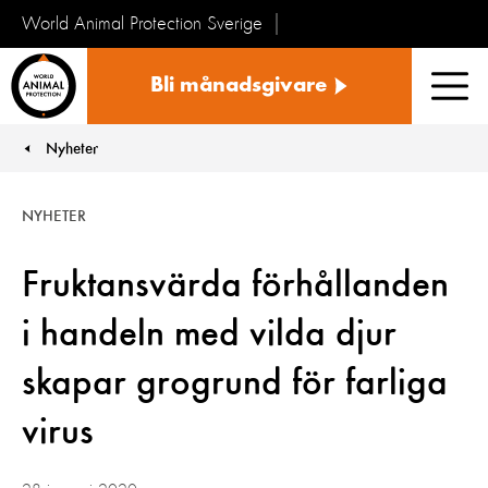
World Animal Protection Sverige
Sverige
Bli månadsgivare
Men
Nyheter
You are here:
NYHETER
Fruktansvärda förhållanden
i handeln med vilda djur
skapar grogrund för farliga
virus