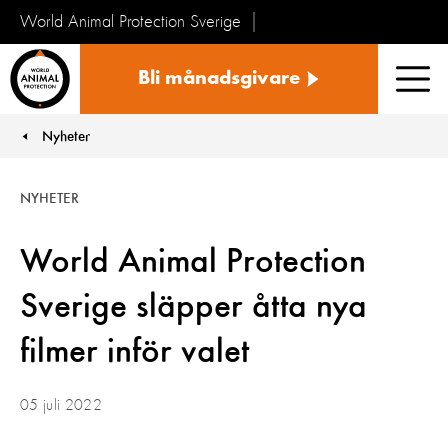
World Animal Protection Sverige
Sverige
Bli månadsgivare
Men
Nyheter
You are here:
NYHETER
​​​​​​​World Animal Protection
Sverige släpper åtta nya
filmer inför valet
05 juli 2022