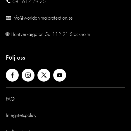
📞 08 - 617 79 70
📧 info@worldanimalprotection.se
🌐 Hantverkargatan 5s, 112 21 Stockholm
Följ oss
FAQ
Integritetspolicy