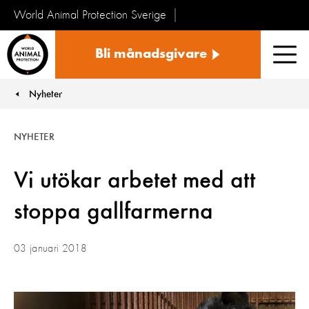
World Animal Protection Sverige
Sverige
Bli månadsgivare
Men
Nyheter
You are here:
NYHETER
Vi utökar arbetet med att
stoppa gallfarmerna
03 januari 2018