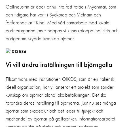
Gallindustrin är dock ännu inte fast rotad i Myanmar, som
den tidigare har varit i Sydkorea och Vietnam och
fortfarande är i Kina. Med vårt samarbete med lokala
partnerorganisationer hoppas vi kunna stoppa industrin och
därigenom skydda tusentals björnar.
Vi vill ändra inställningen till björngalla
Tillsammans med institutionen OIKOS, som är en italiensk
ideell organisation, har vi lanserat ett projekt som sprider
kunskap om björnar bland lokalbefolkningen. Det ska
förändra deras inställning till björnarna. Just nu ses många
björnar som skadedjur och det leder till tjuvjakt och
misshandel av björnar på gallfabriker. Informationsarbetet
kommer att ske på skolor och genom workshops.