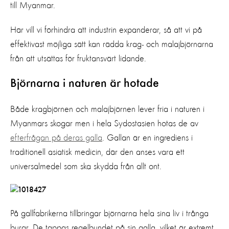
till Myanmar.
Här vill vi förhindra att industrin expanderar, så att vi på
effektivast möjliga sätt kan rädda krag- och malajbjörnarna
från att utsättas för fruktansvärt lidande.
Björnarna i naturen är hotade
Både kragbjörnen och malajbjörnen lever fria i naturen i
Myanmars skogar men i hela Sydostasien hotas de av
efterfrågan på deras galla
. Gallan är en ingrediens i
traditionell asiatisk medicin, där den anses vara ett
universalmedel som ska skydda från allt ont.
På gallfabrikerna tillbringar björnarna hela sina liv i trånga
burar. De tappas regelbundet på sin galla, vilket är extremt