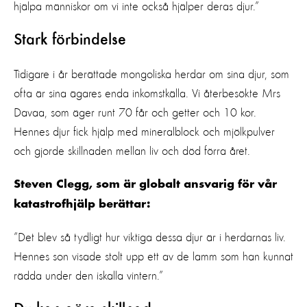
hjälpa människor om vi inte också hjälper deras djur.”
Stark förbindelse
Tidigare i år berättade mongoliska herdar om sina djur, som
ofta är sina ägares enda inkomstkälla. Vi återbesökte Mrs
Davaa, som äger runt 70 får och getter och 10 kor.
Hennes djur fick hjälp med mineralblock och mjölkpulver
och gjorde skillnaden mellan liv och död förra året.
Steven Clegg, som är globalt ansvarig för vår
katastrofhjälp berättar:
”Det blev så tydligt hur viktiga dessa djur är i herdarnas liv.
Hennes son visade stolt upp ett av de lamm som han kunnat
rädda under den iskalla vintern.”