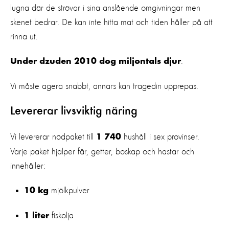
lugna där de strövar i sina anslående omgivningar men
skenet bedrar. De kan inte hitta mat och tiden håller på att
rinna ut.
.
Under dzuden 2010 dog miljontals djur
Vi måste agera snabbt, annars kan tragedin upprepas.
Levererar livsviktig näring
Vi levererar nödpaket till
hushåll i sex provinser.
1 740
Varje paket hjälper får, getter, boskap och hästar och
innehåller:
mjölkpulver
10 kg
fiskolja
1 liter