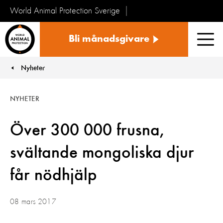
World Animal Protection Sverige
Sverige
Bli månadsgivare
Men
Nyheter
You are here:
NYHETER
Över 300 000 frusna,
svältande mongoliska djur
får nödhjälp
08 mars 2017