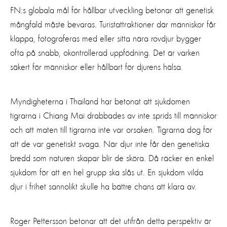
FN:s globala mål för hållbar utveckling betonar att genetisk
mångfald måste bevaras. Turistattraktioner där människor får
klappa, fotograferas med eller sitta nära rovdjur bygger
ofta på snabb, okontrollerad uppfödning. Det är varken
säkert för människor eller hållbart för djurens hälsa.
Myndigheterna i Thailand har betonat att sjukdomen
tigrarna i Chiang Mai drabbades av inte sprids till människor
och att maten till tigrarna inte var orsaken. Tigrarna dog för
att de var genetiskt svaga. När djur inte får den genetiska
bredd som naturen skapar blir de sköra. Då räcker en enkel
sjukdom för att en hel grupp ska slås ut. En sjukdom vilda
djur i frihet sannolikt skulle ha bättre chans att klara av.
Roger Pettersson betonar att det utifrån detta perspektiv är