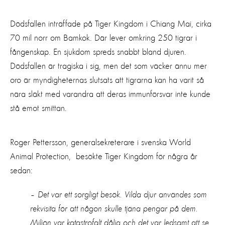
Dödsfallen inträffade på Tiger Kingdom i Chiang Mai, cirka
70 mil norr om Bamkok. Där lever omkring 250 tigrar i
fångenskap. En sjukdom spreds snabbt bland djuren.
Dödsfallen är tragiska i sig, men det som väcker ännu mer
oro är myndigheternas slutsats att tigrarna kan ha varit så
nära släkt med varandra att deras immunförsvar inte kunde
stå emot smittan.
Roger Pettersson, generalsekreterare i svenska World
Animal Protection, besökte Tiger Kingdom för några år
sedan:
– Det var ett sorgligt besök. Vilda djur användes som
rekvisita för att någon skulle tjäna pengar på dem.
Miljön var katastrofalt dålig och det var ledsamt att se