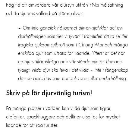
hög tid att omvärdera vår djursyn utifrån FN:s målsättning
och ta djurens välfärd på större allvar:
– Om inte genetisk hållbarhet blir en självklar del av
djurhållningen kommer vi tyvärr i framtiden att få se fler
tragiska sjukdomsutbrott som i Chiang Mai och många
enskilda djur som utsätts för lidande. Ytterst är det här
en djurvälfärdsfråga och vår ståndpunkt är klar och
tydlig: Vilda djur ska leva i det vilda – inte i fångenskap
där de betraktas som handelsvaror eller underhållning.
Skriv på för djurvänlig turism!
På många platser i världen kan vilda djur som tigrar,
elefanter, späckhuggare och delfiner utsättas för mycket
lidande för att roa turister.