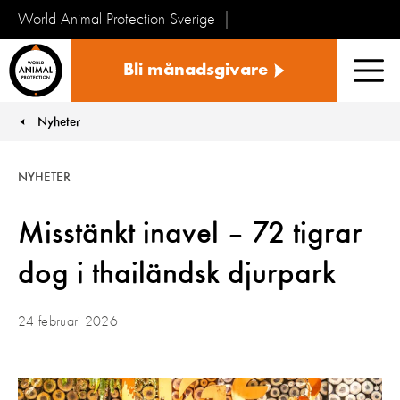
World Animal Protection Sverige
Sverige
Bli månadsgivare
Men
Nyheter
You are here:
NYHETER
Misstänkt inavel – 72 tigrar
dog i thailändsk djurpark
24 februari 2026