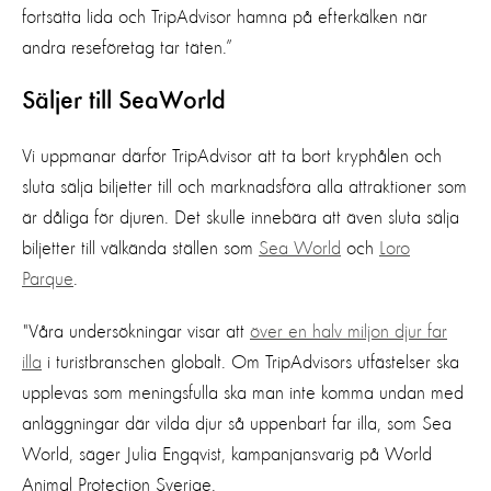
fortsätta lida och TripAdvisor hamna på efterkälken när
andra reseföretag tar täten.”
Säljer till SeaWorld
Vi uppmanar därför TripAdvisor att ta bort kryphålen och
sluta sälja biljetter till och marknadsföra alla attraktioner som
är dåliga för djuren. Det skulle innebära att även sluta sälja
biljetter till välkända ställen som
Sea World
och
Loro
Parque
.
"Våra undersökningar visar att
över en halv miljon djur far
illa
i turistbranschen globalt. Om TripAdvisors utfästelser ska
upplevas som meningsfulla ska man inte komma undan med
anläggningar där vilda djur så uppenbart far illa, som Sea
World, säger Julia Engqvist, kampanjansvarig på World
Animal Protection Sverige.