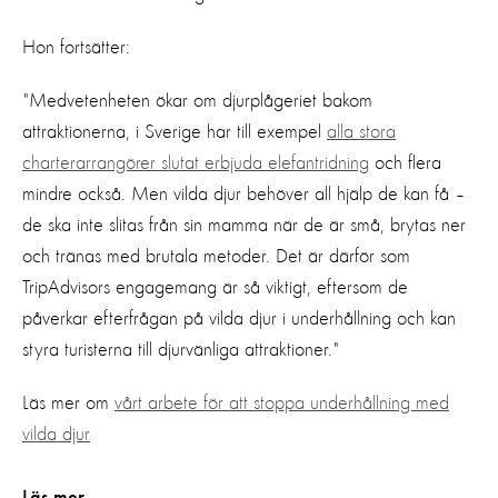
Hon fortsätter:
"Medvetenheten ökar om djurplågeriet bakom
attraktionerna, i Sverige har till exempel
alla stora
charterarrangörer slutat erbjuda elefantridning
och flera
mindre också. Men vilda djur behöver all hjälp de kan få –
de ska inte slitas från sin mamma när de är små, brytas ner
och tränas med brutala metoder. Det är därför som
TripAdvisors engagemang är så viktigt, eftersom de
påverkar efterfrågan på vilda djur i underhållning och kan
styra turisterna till djurvänliga attraktioner."
Läs mer om
vårt arbete för att stoppa underhållning med
vilda djur
Läs mer..