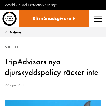
World Animal Protection Sverige
Sverige
Bli månadsgivare
Men
Nyheter
You are here:
NYHETER
TripAdvisors nya
djurskyddspolicy räcker inte
27 april 2018