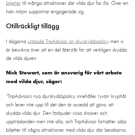
biljetter
till många attraktioner där vilda djur far illa. Över en
halv miljon supportrar engagerade sig.
Otillräckligt tillägg
I dagarna
utökade TripAdvisor sin djurskyddspolicy
men vi
är besvikna över att en del återstår för att verkligen skydda
de vilda djuren.
Nick Stewart, som är ansvarig för vårt arbete
med vilda djur, säger:
"TripAdvisors nya djurskyddspolicy innehåller tyvärr kryphål
och lever inte upp till det den är avsedd att göra: att
skydda vilda djur. Den förbjuder vissa shower och
uppträdanden men inte alla, och TripAdvisor fortsätter sälja
biljetter till några attraktioner med vilda djur där besökarna