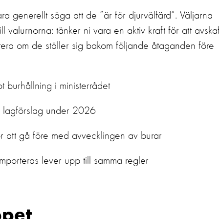
ara
generellt
säga att
de
”
är för djurvälfärd”.
Väljarna
ill valurnorna
: tänker ni vara en aktiv kraft för att avska
arera om de ställer sig bakom följande åtaganden
före
t burhållning i ministerrådet
 lag
förslag
under
2026
r att gå före
med avvecklingen av burar
mporteras
lever upp till samma regler
pet