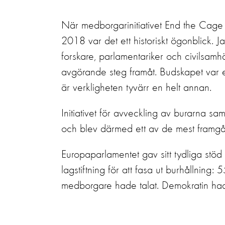
När
medborgarinitiativet
End the Cage
2018 var det ett historiskt ögonblick.
Ja
forskare, parlamentariker och civilsamhä
avgörande steg framåt.
Budskapet var e
är
verkligheten tyvärr
en
helt
annan.
Initiativet för avveckling av burarna
sam
och blev
därmed
ett av de mest framgån
Europaparlamentet gav sitt tydliga stö
lagstiftning för att fasa ut burhållning:
5
medborgare hade talat. Demokratin had