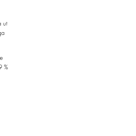
 ut
ga
ge
9 %