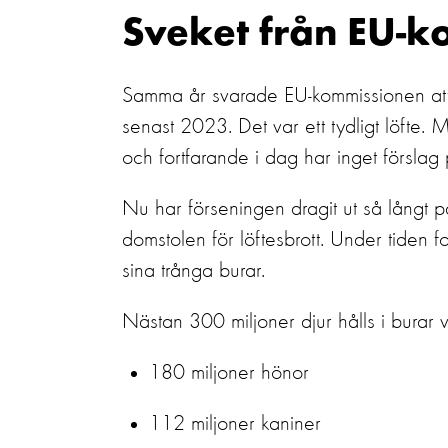
Sveket från EU-
Samma år svarade EU-kommissionen at
senast 2023.
Det var ett tydligt löfte.
M
och
fortfarande i dag har inget förslag 
Nu
har förseningen
dragit ut så långt p
domstolen
för löftesbrott
.
Under tiden fo
sina trång
a
burar
.
Nästan 300 miljoner djur hålls i burar v
180 miljoner hönor
112 miljoner kaniner