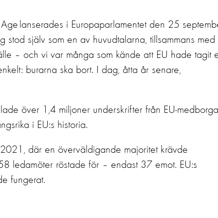
 Age lanserades
i Europaparlamentet den 25 septemb
g stod själv som en av huvudtalarna, tillsammans med
lle
–
och vi var många som kände att
EU hade
tagit e
nkelt: burarna ska bort.
I dag, åtta år senare,
lade över 1,4 miljoner underskrifter från EU-medborga
gsrika i EU:s historia.
d 2021, där en överväldigande majoritet krävde
58 ledamöter röstade för – endast 37 emot.
EU:s
e fungerat.