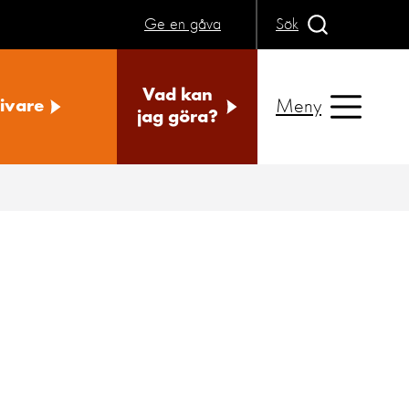
Ge en gåva
Sök
Vad kan
Meny
ivare
jag göra?