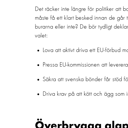
Det räcker inte längre för
politiker
att b
måste få
ett klart besked
innan de går t
burarna eller inte?
De bör tydligt dekl
valet
:
Lova att aktivt driva ett EU-förbud mo
Pressa EU-kommissionen att leverera
Säkra att svenska bönder får stöd fö
Driva krav på att kött och ägg
som i
Överbrygga glap