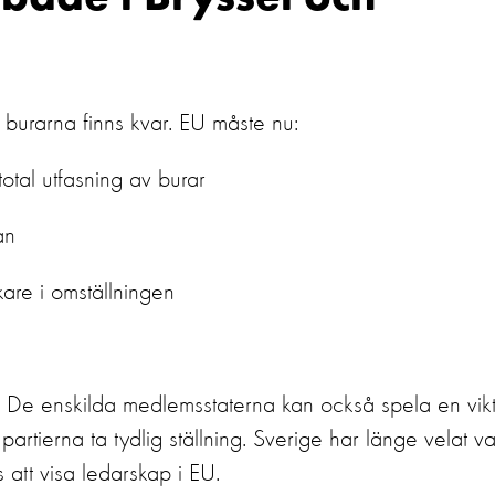
både i Bryssel och
burarna finns kvar
. EU måste
nu
:
total utfasning av burar
an
rukare i omställningen
De enskilda medlemsstaterna
kan också spela en vikt
partier
na
ta tydlig ställning. Sverige har länge velat v
 att visa ledarskap i EU.