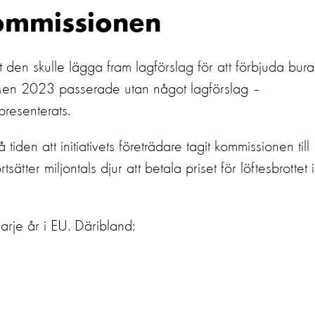
kommissionen
t
den
skulle lägga fram lagförslag för att förbjuda bura
en
2023 passerade utan något
lagförslag
–
presenterats
.
å tiden
att initiativets företrädare tagit kommissionen till
rtsätter
miljontals djur
att betala priset
för
löftesbrottet
i
arje år i EU
.
Däribland: