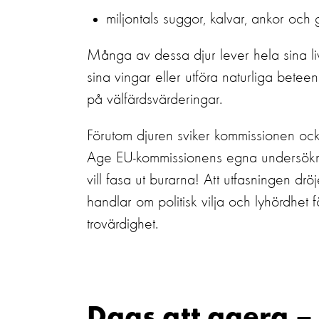
miljontals suggor, kalvar, ankor och 
Många av dessa djur lever hela sina li
sina vingar eller utföra naturliga betee
på
välfärds
värderingar.
Förutom djuren sviker kommissionen ocks
Age
EU-kommissionens egna undersökning
vill fasa ut burarna!
Att utfasningen dröj
handlar om politisk vilja
och lyhördhet 
trovärdighet
.