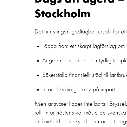
Dags att agera
– 
Stockholm
Det
finns ingen
godtagbar
ursäkt
för att
Lägga fram ett skarpt lagförslag om 
Ange
en bindande och tydlig tidspl
Säkerställa finansiellt stöd till lantb
Införa likvärdiga krav på import
Men ansvaret ligger inte bara i Bryssel.
roll
.
Inför
höstens
val måste
de
svenska 
en förebild i djurskydd
–
nu är det dags