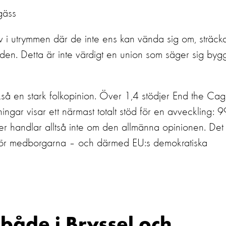
gäss
v i utrymmen där de inte ens kan vända sig om, sträcka
nden.
Detta är inte värdigt en union som säger sig byg
å en stark folkopinion.
Över 1,4 stödjer End the Ca
ar visar ett närmast totalt stöd för
en
a
vveckling
:
9
er
handlar
alltså
inte om
den allmänna
opinion
en
. D
et
för medborgarna
– och därmed EU:s demokratiska