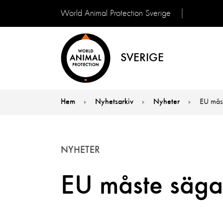
World Animal Protection Sverige
SVERIGE
Hem
Nyhetsarkiv
Nyheter
EU måst
You are here:
NYHETER
EU måste säga n