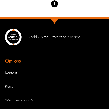
Go
1
to
page
World Animal Protection Sverige
Om oss
Kontakt
Press
Våra ambassadörer