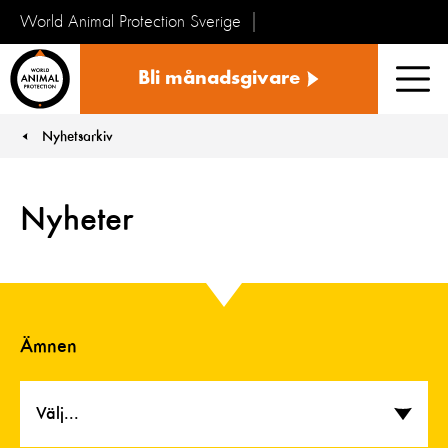
World Animal Protection Sverige
Sverige
Bli månadsgivare
Men
Nyhetsarkiv
You are here:
Nyheter
Ämnen
Välj...