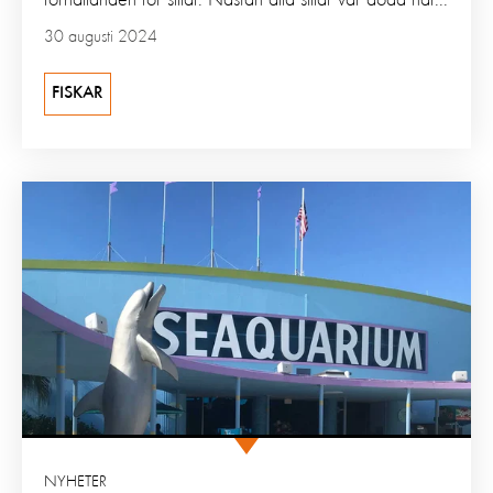
förhållanden för sillar. Nästan alla sillar var döda när...
30 augusti 2024
FISKAR
NYHETER