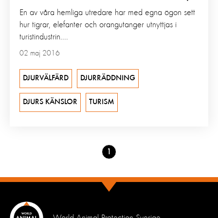
En av våra hemliga utredare har med egna ögon sett
hur tigrar, elefanter och orangutanger utnyttjas i
turistindustrin....
02 maj 2016
DJURVÄLFÄRD
DJURRÄDDNING
DJURS KÄNSLOR
TURISM
Go
1
to
page