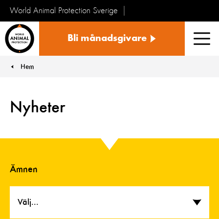
World Animal Protection Sverige
Sverige
Bli månadsgivare
Men
Hem
You are here:
Nyheter
Ämnen
Välj...