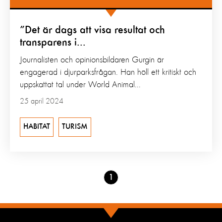
”Det är dags att visa resultat och
transparens i...
Journalisten och opinionsbildaren Gurgin är
engagerad i djurparksfrågan. Han höll ett kritiskt och
uppskattat tal under World Animal...
25 april 2024
HABITAT
TURISM
Go
1
to
page