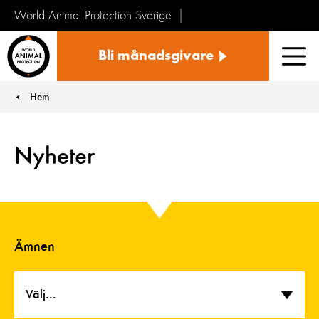
World Animal Protection Sverige
Sverige
Bli månadsgivare
Men
Hem
You are here:
Nyheter
Ämnen
Välj...