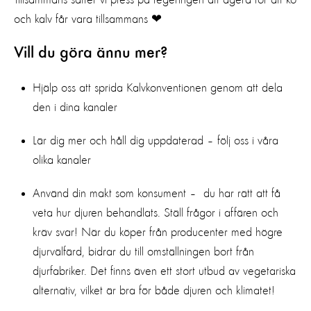
Tillsammans sätter vi press på regeringen att agera för att ko
och kalv får vara tillsammans ❤
Vill du göra ännu mer?
Hjälp oss att sprida Kalvkonventionen genom att dela
den i dina kanaler
Lär dig mer och håll dig uppdaterad – följ oss i våra
olika kanaler
Använd din makt som konsument – du har rätt att få
veta hur djuren behandlats. Ställ frågor i affären och
kräv svar! När du köper från producenter med högre
djurvälfärd, bidrar du till omställningen bort från
djurfabriker. Det finns även ett stort utbud av vegetariska
alternativ, vilket är bra för både djuren och klimatet!