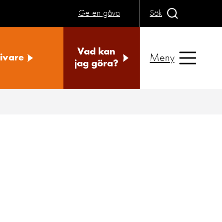
Ge en gåva
Sök
Vad kan
Meny
ivare
jag göra?