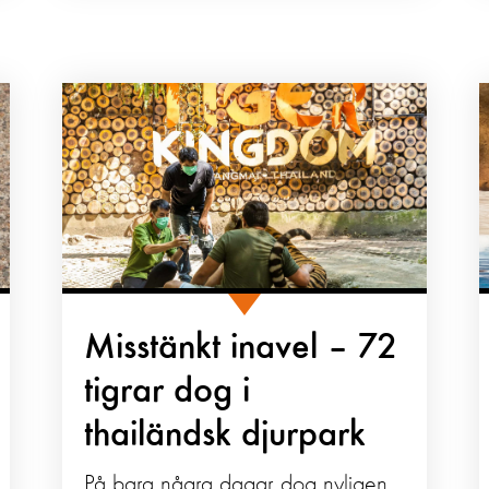
Misstänkt inavel – 72
tigrar dog i
thailändsk djurpark
På bara några dagar dog nyligen