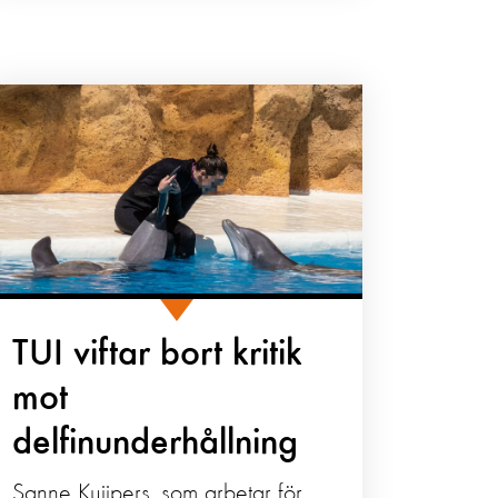
TUI viftar bort kritik
mot
delfinunderhållning
Sanne Kuijpers, som arbetar för